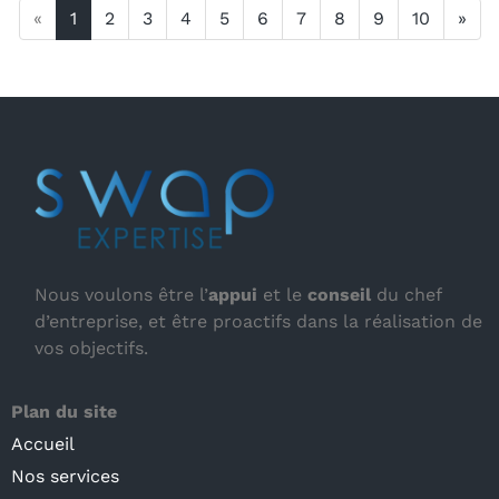
«
1
2
3
4
5
6
7
8
9
10
»
Nous voulons être l’
appui
et le
conseil
du chef
d’entreprise, et être proactifs dans la réalisation de
vos objectifs.
Plan du site
Accueil
Nos services