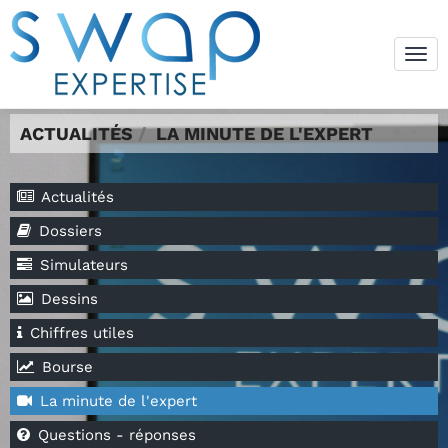
Tog
navi
ACTUALITÉS
LA MINUTE DE L'EXPERT
Actualités
Dossiers
Simulateurs
Dessins
Chiffres utiles
Bourse
La minute de l'expert
Questions - réponses