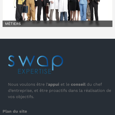
MÉTIERS
Nous voulons être l’
appui
et le
conseil
du chef
d’entreprise, et être proactifs dans la réalisation de
vos objectifs.
Plan du site